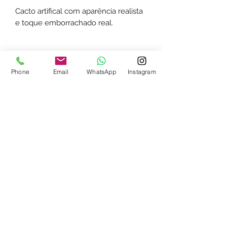
Cacto artifical com aparência realista
e toque emborrachado real.
Phone
Email
WhatsApp
Instagram
Whatsapp:
(15) 98104-7895
Jardins & Decor
Sorocaba - SP
Envio para São Paulo e Região
floragarden.verticais@gmail.com