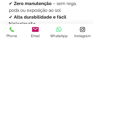
✔
Zero manutenção
– sem rega,
poda ou exposição ao sol
✔
Alta durabilidade e fácil
higienização
Com presença marcante e aparência
Phone
Email
WhatsApp
Instagram
natural, o
Ficus Lyrata Artificial
é ideal
para quem deseja criar ambientes
aconchegantes, modernos e sempre
verdes.
Whatsapp:
(15) 98104-7895
Jardins & Decor